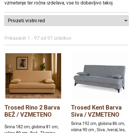
vzmetenje ter ročna izdelava, vse to dobavljivo takoj.
Prikazanih
1 - 97
od
97
izdelkov
Trosed Rino 2 Barva
Trosed Kent Barva
BEŽ / VZMETENO
Siva / VZMETENO
Širina 192 cm, globina 86 cm,
Širina 182 cm, globina 81 cm,
višina 90 cm , Siva , Iveral, les,
višina 89 cm , Bež , Tkanina,