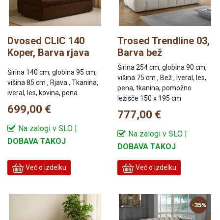
Dvosed CLIC 140
Trosed Trendline 03,
Koper, Barva rjava
Barva bež
Širina 254 cm, globina 90 cm,
Širina 140 cm, globina 95 cm,
višina 75 cm , Bež , Iveral, les,
višina 85 cm , Rjava , Tkanina,
pena, tkanina, pomožno
iveral, les, kovina, pena
ležišče 150 x 195 cm
699,00 €
777,00 €
Na zalogi v SLO |
Na zalogi v SLO |
DOBAVA TAKOJ
DOBAVA TAKOJ
Več o izdelku
Več o izdelku
-35%