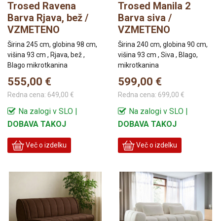
Trosed Ravena
Trosed Manila 2
Barva Rjava, bež /
Barva siva /
VZMETENO
VZMETENO
Širina 245 cm, globina 98 cm,
Širina 240 cm, globina 90 cm,
višina 93 cm , Rjava, bež ,
višina 93 cm , Siva , Blago,
Blago mikrotkanina
mikrotkanina
555,00 €
599,00 €
Redna cena:
649,00 €
Redna cena:
699,00 €
Na zalogi v SLO |
Na zalogi v SLO |
DOBAVA TAKOJ
DOBAVA TAKOJ
Več o izdelku
Več o izdelku