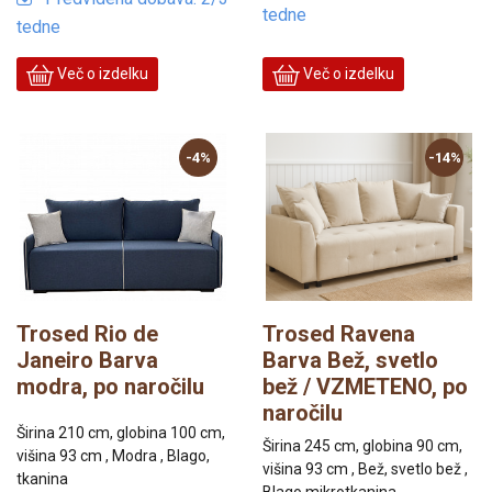
tedne
tedne
Več o izdelku
Več o izdelku
-4%
-14%
Trosed Rio de
Trosed Ravena
Janeiro Barva
Barva Bež, svetlo
modra, po naročilu
bež / VZMETENO, po
naročilu
Širina 210 cm, globina 100 cm,
Širina 245 cm, globina 90 cm,
višina 93 cm , Modra , Blago,
višina 93 cm , Bež, svetlo bež ,
tkanina