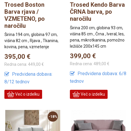
Trosed Boston
Trosed Kendo Barva
Barva rjava /
ČRNA barva, po
VZMETENO, po
naročilu
naročilu
Širina 200 cm, globina 93 cm,
višina 85 cm , Črna , Iveral, les,
Širina 194 cm, globina 97 cm,
pena, mikrotkanina, pomožno
višina 82 cm , Rjava , Tkanina,
ležišče 200x145 cm
kovina, pena, vzmetenje
399,00 €
395,00 €
Redna cena:
489,00 €
Redna cena:
449,00 €
Predvidena dobava: 6/8
Predvidena dobava:
tednov
8/12 tednov
Več o izdelku
Več o izdelku
-18%