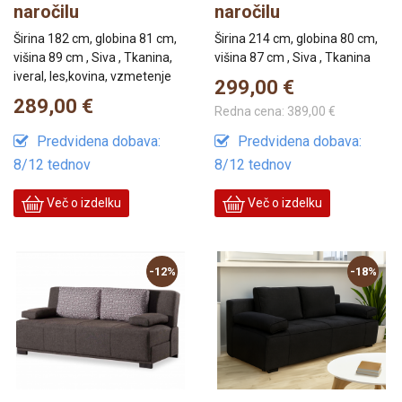
naročilu
naročilu
Širina 182 cm, globina 81 cm,
Širina 214 cm, globina 80 cm,
višina 89 cm , Siva , Tkanina,
višina 87 cm , Siva , Tkanina
iveral, les,kovina, vzmetenje
299,00 €
289,00 €
Redna cena:
389,00 €
Predvidena dobava:
Predvidena dobava:
8/12 tednov
8/12 tednov
Več o izdelku
Več o izdelku
-12%
-18%