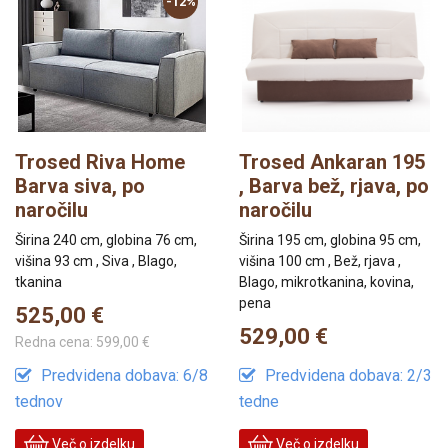
-12%
Trosed Riva Home
Trosed Ankaran 195
Barva siva, po
, Barva bež, rjava, po
naročilu
naročilu
Širina 240 cm, globina 76 cm,
Širina 195 cm, globina 95 cm,
višina 93 cm , Siva , Blago,
višina 100 cm , Bež, rjava ,
tkanina
Blago, mikrotkanina, kovina,
pena
525,00 €
529,00 €
Redna cena:
599,00 €
Predvidena dobava: 6/8
Predvidena dobava: 2/3
tednov
tedne
Več o izdelku
Več o izdelku