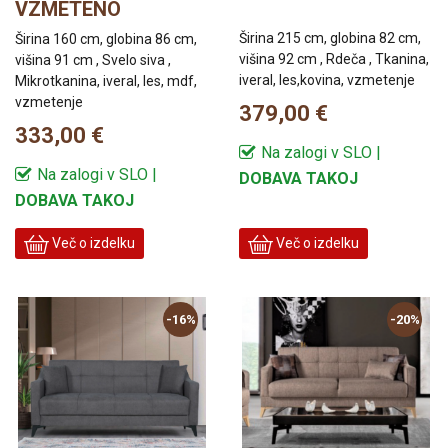
VZMETENO
Širina 215 cm, globina 82 cm,
Širina 160 cm, globina 86 cm,
višina 92 cm , Rdeča , Tkanina,
višina 91 cm , Svelo siva ,
iveral, les,kovina, vzmetenje
Mikrotkanina, iveral, les, mdf,
vzmetenje
379,00 €
333,00 €
Na zalogi v SLO |
Na zalogi v SLO |
DOBAVA TAKOJ
DOBAVA TAKOJ
Več o izdelku
Več o izdelku
-16%
-20%