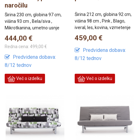
naročilu
Širina 212 cm, globina 92 cm,
Širina 230 cm, globina 97 cm,
višina 98 cm , Pink , Blago,
višina 93 cm , Bela/siva ,
iveral, les, kovina, vzmetenje
Mikrotkanina, umetno usnje
459,00 €
444,00 €
Redna cena:
499,00 €
Predvidena dobava:
Predvidena dobava:
8/12 tednov
8/12 tednov
Več o izdelku
Več o izdelku