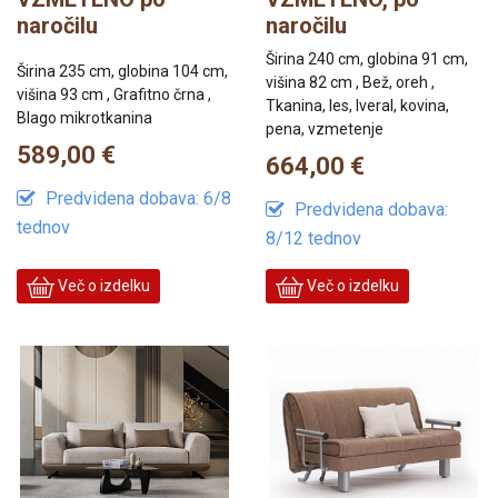
naročilu
naročilu
Širina 240 cm, globina 91 cm,
Širina 235 cm, globina 104 cm,
višina 82 cm , Bež, oreh ,
višina 93 cm , Grafitno črna ,
Tkanina, les, Iveral, kovina,
Blago mikrotkanina
pena, vzmetenje
589,00 €
664,00 €
Predvidena dobava: 6/8
Predvidena dobava:
tednov
8/12 tednov
Več o izdelku
Več o izdelku