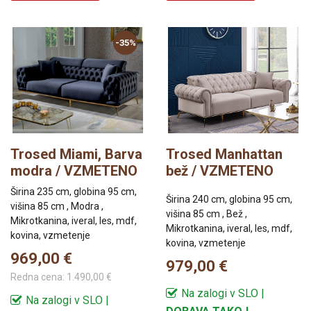
-35%
Trosed Miami, Barva
Trosed Manhattan
modra / VZMETENO
bež / VZMETENO
Širina 235 cm, globina 95 cm,
Širina 240 cm, globina 95 cm,
višina 85 cm , Modra ,
višina 85 cm , Bež ,
Mikrotkanina, iveral, les, mdf,
Mikrotkanina, iveral, les, mdf,
kovina, vzmetenje
kovina, vzmetenje
969,00 €
979,00 €
Redna cena:
1.490,00 €
Na zalogi v SLO |
Na zalogi v SLO |