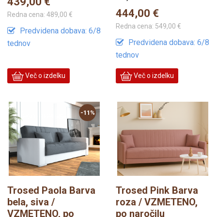
439,00 €
444,00 €
Redna cena:
489,00 €
Redna cena:
549,00 €
Predvidena dobava: 6/8
Predvidena dobava: 6/8
tednov
tednov
Več o izdelku
Več o izdelku
-11%
Trosed Paola Barva
Trosed Pink Barva
bela, siva /
roza / VZMETENO,
VZMETENO, po
po naročilu