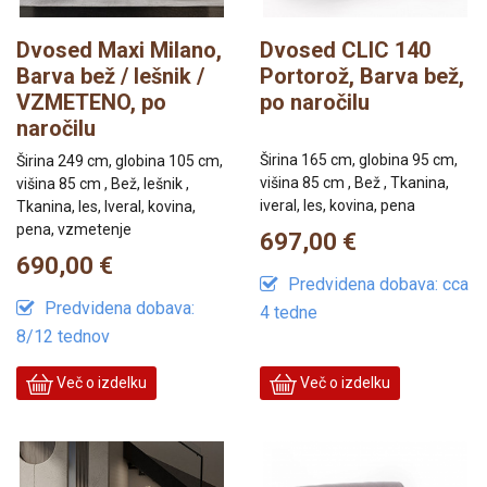
Dvosed Maxi Milano,
Dvosed CLIC 140
Barva bež / lešnik /
Portorož, Barva bež,
VZMETENO, po
po naročilu
naročilu
Širina 165 cm, globina 95 cm,
Širina 249 cm, globina 105 cm,
višina 85 cm , Bež , Tkanina,
višina 85 cm , Bež, lešnik ,
iveral, les, kovina, pena
Tkanina, les, Iveral, kovina,
pena, vzmetenje
697,00 €
690,00 €
Predvidena dobava: cca
Predvidena dobava:
4 tedne
8/12 tednov
Več o izdelku
Več o izdelku