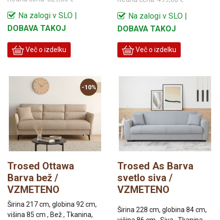
Na zalogi v SLO |
Na zalogi v SLO |
DOBAVA TAKOJ
DOBAVA TAKOJ
Več o izdelku
Več o izdelku
-10%
Trosed Ottawa
Trosed As Barva
Barva bež /
svetlo siva /
VZMETENO
VZMETENO
Širina 217 cm, globina 92 cm,
Širina 228 cm, globina 84 cm,
višina 85 cm , Bež , Tkanina,
višina 86 cm , Siva , Tkanina,