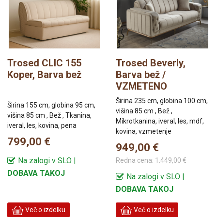
Trosed CLIC 155
Trosed Beverly,
Koper, Barva bež
Barva bež /
VZMETENO
Širina 235 cm, globina 100 cm,
Širina 155 cm, globina 95 cm,
višina 85 cm , Bež ,
višina 85 cm , Bež , Tkanina,
Mikrotkanina, iveral, les, mdf,
iveral, les, kovina, pena
kovina, vzmetenje
799,00 €
949,00 €
Na zalogi v SLO |
Redna cena:
1.449,00 €
DOBAVA TAKOJ
Na zalogi v SLO |
DOBAVA TAKOJ
Več o izdelku
Več o izdelku