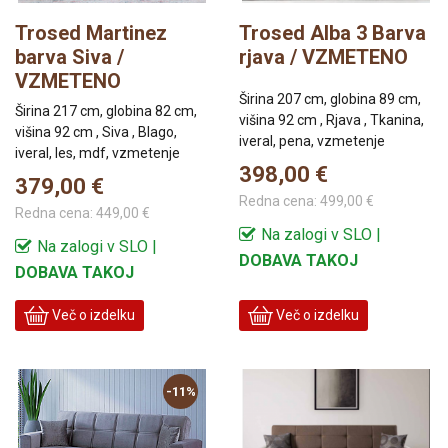
Trosed Martinez
Trosed Alba 3 Barva
barva Siva /
rjava / VZMETENO
VZMETENO
Širina 207 cm, globina 89 cm,
Širina 217 cm, globina 82 cm,
višina 92 cm , Rjava , Tkanina,
višina 92 cm , Siva , Blago,
iveral, pena, vzmetenje
iveral, les, mdf, vzmetenje
398,00 €
379,00 €
Redna cena:
499,00 €
Redna cena:
449,00 €
Na zalogi v SLO |
Na zalogi v SLO |
DOBAVA TAKOJ
DOBAVA TAKOJ
Več o izdelku
Več o izdelku
-11%