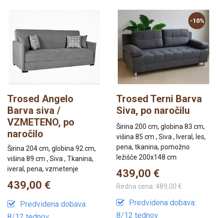
-10%
Trosed Angelo
Trosed Terni Barva
Barva siva /
Siva, po naročilu
VZMETENO, po
Širina 200 cm, globina 83 cm,
naročilo
višina 85 cm , Siva , Iveral, les,
pena, tkanina, pomožno
Širina 204 cm, globina 92 cm,
ležišče 200x148 cm
višina 89 cm , Siva , Tkanina,
iveral, pena, vzmetenje
439,00 €
439,00 €
Redna cena:
489,00 €
Predvidena dobava:
Predvidena dobava:
8/12 tednov
8/12 tednov