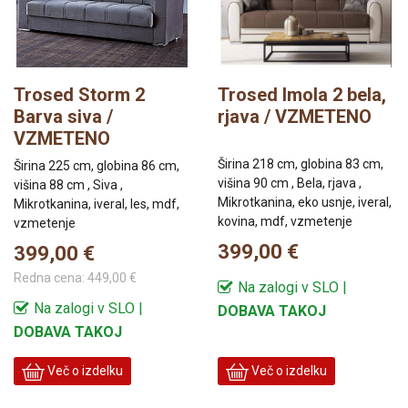
Trosed Storm 2
Trosed Imola 2 bela,
Barva siva /
rjava / VZMETENO
VZMETENO
Širina 218 cm, globina 83 cm,
Širina 225 cm, globina 86 cm,
višina 90 cm , Bela, rjava ,
višina 88 cm , Siva ,
Mikrotkanina, eko usnje, iveral,
Mikrotkanina, iveral, les, mdf,
kovina, mdf, vzmetenje
vzmetenje
399,00 €
399,00 €
Redna cena:
449,00 €
Na zalogi v SLO |
Na zalogi v SLO |
DOBAVA TAKOJ
DOBAVA TAKOJ
Več o izdelku
Več o izdelku