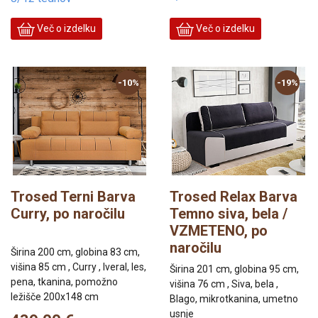
Več o izdelku
Več o izdelku
-10%
-19%
Trosed Terni Barva
Trosed Relax Barva
Curry, po naročilu
Temno siva, bela /
VZMETENO, po
naročilu
Širina 200 cm, globina 83 cm,
višina 85 cm , Curry , Iveral, les,
Širina 201 cm, globina 95 cm,
pena, tkanina, pomožno
višina 76 cm , Siva, bela ,
ležišče 200x148 cm
Blago, mikrotkanina, umetno
usnje