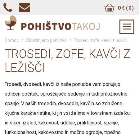
0 € (
0
)
Domov
/
Oblazinjeno pohištvo
/
Trosedi, zofe, kavči z ležišči
TROSEDI, ZOFE, KAVČI Z
LEŽIŠČI
Trosedi, dvosedi, kavči iz naše ponudbe vam ponujajo
odličen počitek, sproščujoče sedenje in tudi priložnostno
spanje. V naših trosedih, dvosedih, kavčih so združene
ključne karakteristike, ki jih vsi želimo v tovrstnem izdelku,
in sicer: izgled, kakovost, udobje, praktičnost, spanje,
funkcionalnost, kakovostno in močno ogrodje, trpežno