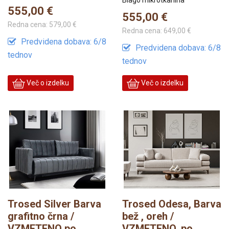
Blago mikrotkanina
555,00 €
555,00 €
Redna cena:
579,00 €
Redna cena:
649,00 €
Predvidena dobava: 6/8
Predvidena dobava: 6/8
tednov
tednov
Več o izdelku
Več o izdelku
Trosed Silver Barva
Trosed Odesa, Barva
grafitno črna /
bež , oreh /
VZMETENO po
VZMETENO, po