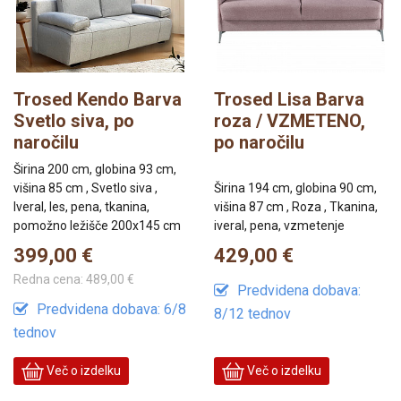
Trosed Kendo Barva
Trosed Lisa Barva
Svetlo siva, po
roza / VZMETENO,
naročilu
po naročilu
Širina 200 cm, globina 93 cm,
višina 85 cm , Svetlo siva ,
Širina 194 cm, globina 90 cm,
Iveral, les, pena, tkanina,
višina 87 cm , Roza , Tkanina,
pomožno ležišče 200x145 cm
iveral, pena, vzmetenje
399,00 €
429,00 €
Redna cena:
489,00 €
Predvidena dobava:
Predvidena dobava: 6/8
8/12 tednov
tednov
Več o izdelku
Več o izdelku