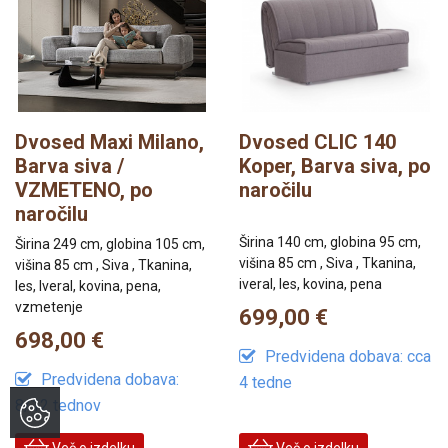
Dvosed Maxi Milano,
Dvosed CLIC 140
Barva siva /
Koper, Barva siva, po
VZMETENO, po
naročilu
naročilu
Širina 140 cm, globina 95 cm,
Širina 249 cm, globina 105 cm,
višina 85 cm , Siva , Tkanina,
višina 85 cm , Siva , Tkanina,
iveral, les, kovina, pena
les, Iveral, kovina, pena,
vzmetenje
699,00 €
698,00 €
Predvidena dobava: cca
Predvidena dobava:
4 tedne
8/12 tednov
Več o izdelku
Več o izdelku