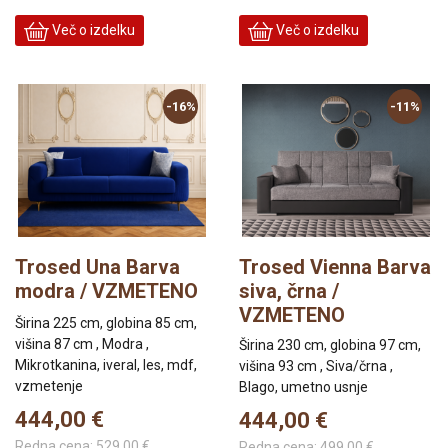
Več o izdelku
Več o izdelku
-16%
-11%
Trosed Una Barva
Trosed Vienna Barva
modra / VZMETENO
siva, črna /
VZMETENO
Širina 225 cm, globina 85 cm,
višina 87 cm , Modra ,
Širina 230 cm, globina 97 cm,
Mikrotkanina, iveral, les, mdf,
višina 93 cm , Siva/črna ,
vzmetenje
Blago, umetno usnje
444,00 €
444,00 €
Redna cena:
529,00 €
Redna cena:
499,00 €