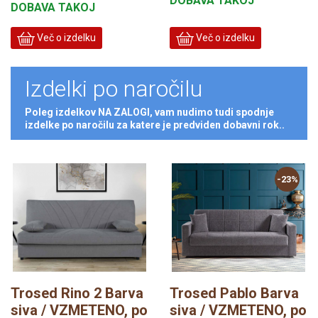
DOBAVA TAKOJ
DOBAVA TAKOJ
Več o izdelku
Več o izdelku
Izdelki po naročilu
Poleg izdelkov NA ZALOGI, vam nudimo tudi spodnje
izdelke po naročilu za katere je predviden dobavni rok..
-23%
Trosed Rino 2 Barva
Trosed Pablo Barva
siva / VZMETENO, po
siva / VZMETENO, po