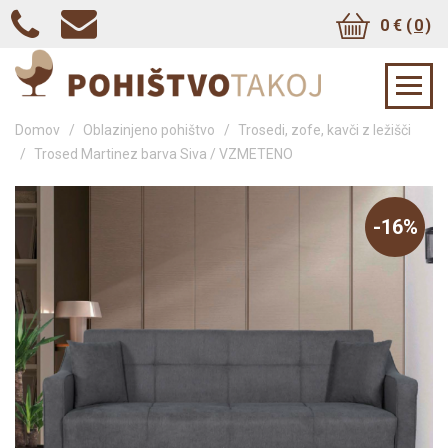
0 € (
0
)
Domov
/
Oblazinjeno pohištvo
/
Trosedi, zofe, kavči z ležišči
/
Trosed Martinez barva Siva / VZMETENO
-16%