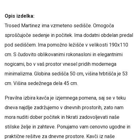
Opis izdelka:
Trosed Martinez ima vzmeteno sedišče. Omogoča
sproščujoče sedenje in počitek. Ima dodatni obdelan predal
pod sediščem. Ima pomožno ležišče v velikosti 190x110
cm. S čudovito oblikovanimi rokonasloni in elegantnimi
nogicami, bo v vaš prostor vnesel pridih modernega
minimalizma. Globina sedišča 50 cm, višina hrbtišča je 53
cm. Višina sedežnega dela 45 cm.
Pravilna izbira kavča je izjemnega pomena, saj se v teku
dneva najdlje zadržujemo v dnevnih prostorih, zato nam
mora nuditi dober počitek in hkrati zadovoljevati naše
stilske želje in zahteve. Ponujamo vam cenovno ugodne in
praktične rešitve za dnevne prostore. Kavči iz naše