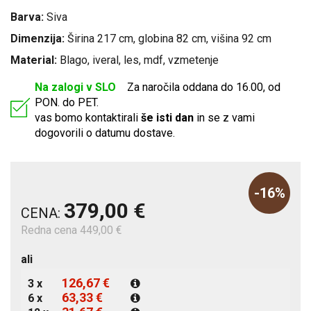
Barva:
Siva
Dimenzija:
Širina 217 cm, globina 82 cm, višina 92 cm
Material:
Blago, iveral, les, mdf, vzmetenje
Na zalogi v SLO
Za naročila oddana do 16.00, od
PON. do PET.
vas bomo kontaktirali
še isti dan
in se z vami
dogovorili o datumu dostave.
-16%
379,00 €
CENA:
Redna cena 449,00 €
ali
126,67 €
3 x
63,33 €
6 x