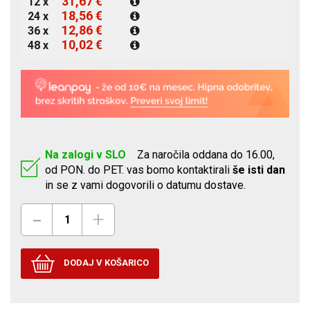
31,67 €
12 x
18,56 €
24 x
12,86 €
36 x
10,02 €
48 x
Na zalogi v SLO
Za naročila oddana do 16.00,
od PON. do PET. vas bomo kontaktirali
še isti dan
in se z vami dogovorili o datumu dostave.
-
+
DODAJ V KOŠARICO