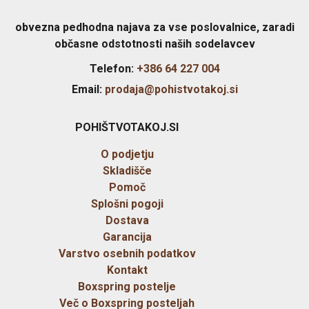
obvezna pedhodna najava za vse poslovalnice, zaradi
občasne odstotnosti naših sodelavcev
Telefon:
+386 64 227 004
Email:
prodaja@pohistvotakoj.si
POHIŠTVOTAKOJ.SI
O podjetju
Skladišče
Pomoč
Splošni pogoji
Dostava
Garancija
Varstvo osebnih podatkov
Kontakt
Boxspring postelje
Več o Boxspring posteljah