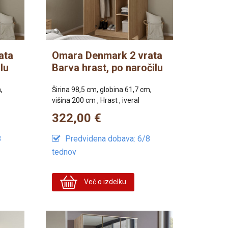
ata
Omara Denmark 2 vrata
lu
Barva hrast, po naročilu
,
Širina 98,5 cm, globina 61,7 cm,
višina 200 cm , Hrast , iveral
322,00 €
8
Predvidena dobava: 6/8
tednov
Več o izdelku