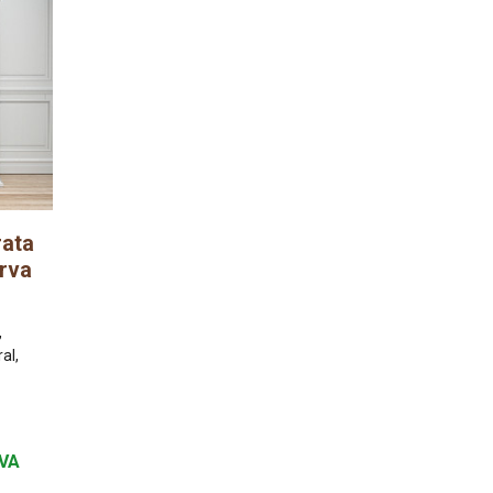
rata
arva
,
al,
VA