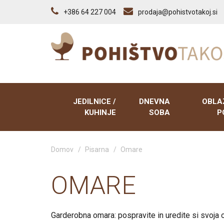
+386 64 227 004
prodaja@pohistvotakoj.si
JEDILNICE /
DNEVNA
OBLA
KUHINJE
SOBA
P
Domov
/
Pisarna
/
Omare
Kuhinje
Dnevno sobni sestavi
Sedežne
Vitrine
Tv elementi
Počivaln
OMARE
Predalniki
Klubske mize
Trosedi,
ležišči
Poličniki
Tabureji
Garderobna omara: pospravite in uredite si svoja ob
Tabureji
Vitrine