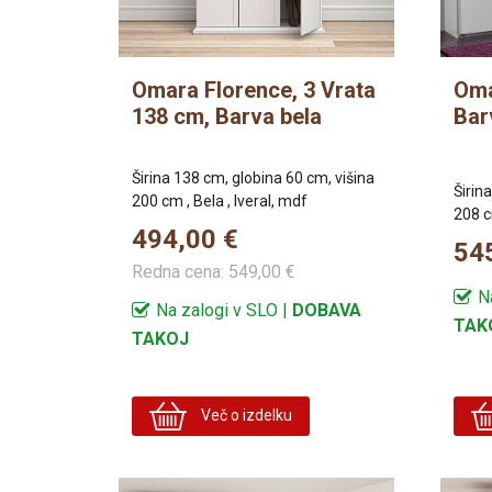
Omara Florence, 3 Vrata
Oma
138 cm, Barva bela
Barv
Širina 138 cm, globina 60 cm, višina
Širin
200 cm , Bela , Iveral, mdf
208 cm
494,00 €
54
Redna cena:
549,00 €
N
Na zalogi v SLO |
DOBAVA
TAK
TAKOJ
Več o izdelku