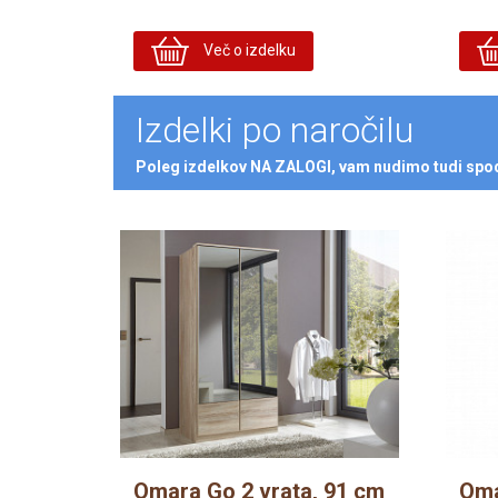
Več o izdelku
Izdelki po naročilu
Poleg izdelkov NA ZALOGI, vam nudimo tudi spodn
Omara Go 2 vrata, 91 cm
Oma