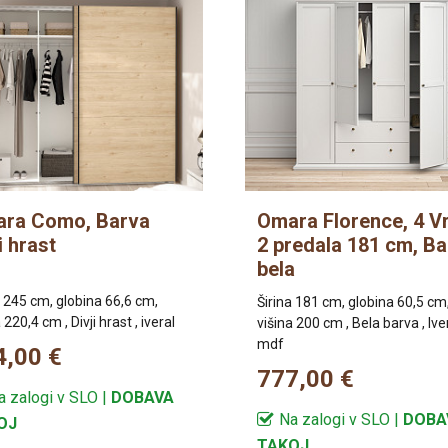
ra Como, Barva
Omara Florence, 4 V
i hrast
2 predala 181 cm, B
bela
a 245 cm, globina 66,6 cm,
Širina 181 cm, globina 60,5 cm
 220,4 cm , Divji hrast , iveral
višina 200 cm , Bela barva , Iver
mdf
4,00 €
777,00 €
a zalogi v SLO |
DOBAVA
Na zalogi v SLO |
DOBA
OJ
TAKOJ