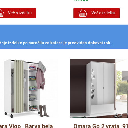
Več o izdelku
Več o izdelku
je izdelke po naročilu za katere je predviden dobavni rok..
ra Vigo , Barva bela,
Omara Go 2 vrata, 9