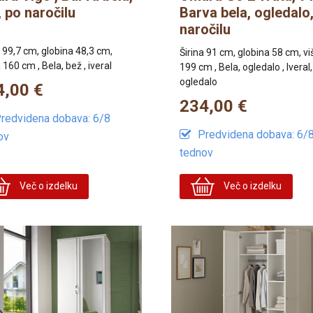
, po naročilu
Barva bela, ogledalo
naročilu
a 99,7 cm, globina 48,3 cm,
Širina 91 cm, globina 58 cm, vi
 160 cm , Bela, bež , iveral
199 cm , Bela, ogledalo , Iveral,
ogledalo
4,00 €
234,00 €
redvidena dobava: 6/8
Predvidena dobava: 6/
ov
tednov
Več o izdelku
Več o izdelku