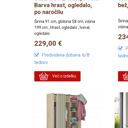
Barva hrast, ogledalo,
bež
po naročilu
Širin
Širina 91 cm, globina 58 cm, višina
višina
199 cm , Hrast, ogledalo , Iveral,
ogledalo
23
229,00 €
P
Predvidena dobava: 6/8
tedn
tednov
Več o izdelku