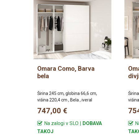
Omara Como, Barva
Oma
bela
divj
Širina 245 cm, globina 66,6 cm,
Širin
višina 220,4 cm , Bela , iveral
višina
747,00 €
75
Na zalogi v SLO |
DOBAVA
N
TAKOJ
TAK