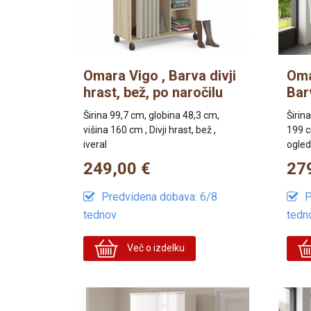
Omara Vigo , Barva divji
Oma
hrast, bež, po naročilu
Bar
Širina 99,7 cm, globina 48,3 cm,
Širin
višina 160 cm , Divji hrast, bež ,
199 cm
iveral
ogled
249,00 €
27
Predvidena dobava: 6/8
P
tednov
tedn
Več o izdelku