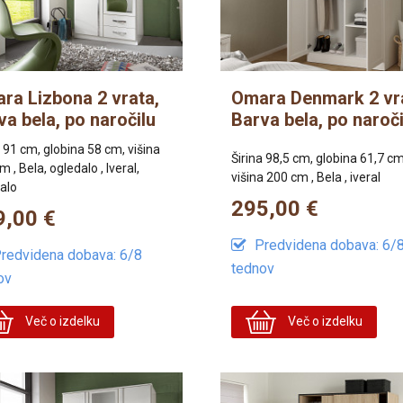
ra Lizbona 2 vrata,
Omara Denmark 2 vr
va bela, po naročilu
Barva bela, po naroči
a 91 cm, globina 58 cm, višina
Širina 98,5 cm, globina 61,7 cm
 , Bela, ogledalo , Iveral,
višina 200 cm , Bela , iveral
alo
295,00 €
9,00 €
Predvidena dobava: 6/
redvidena dobava: 6/8
tednov
ov
Več o izdelku
Več o izdelku