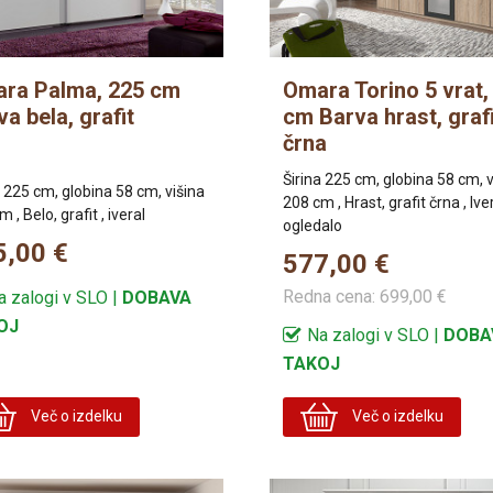
ra Palma, 225 cm
Omara Torino 5 vrat,
a bela, grafit
cm Barva hrast, grafi
črna
Širina 225 cm, globina 58 cm, v
a 225 cm, globina 58 cm, višina
208 cm , Hrast, grafit črna , Iver
 , Belo, grafit , iveral
ogledalo
5,00 €
577,00 €
Redna cena:
699,00 €
a zalogi v SLO |
DOBAVA
OJ
Na zalogi v SLO |
DOBA
TAKOJ
Več o izdelku
Več o izdelku