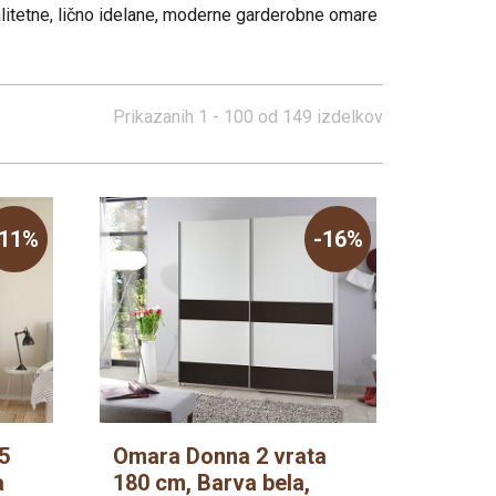
alitetne, lično idelane, moderne garderobne omare
Tabureji
di
80x200
Vitrine
Vitrine
Poličniki
Tv elementi
Nočne omarice
Klubske mize
Prikazanih
1 - 100
od
149
izdelkov
Tv elementi
Tabureji
Klubske mize
Počivalniki, enosedi
-11%
-16%
5
Omara Donna 2 vrata
a
180 cm, Barva bela,