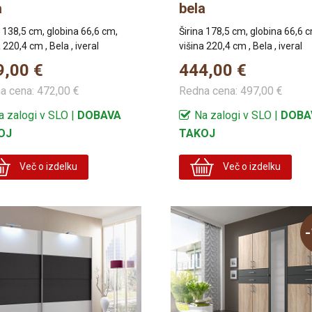
a
bela
a 138,5 cm, globina 66,6 cm,
Širina 178,5 cm, globina 66,6 
 220,4 cm , Bela , iveral
višina 220,4 cm , Bela , iveral
9,00 €
444,00 €
a cena:
472,00 €
Redna cena:
497,00 €
a zalogi v SLO |
DOBAVA
Na zalogi v SLO |
DOBA
OJ
TAKOJ
Več o izdelku
Več o izdelku