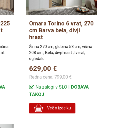
 225
Omara Torino 6 vrat, 270
t
cm Barva bela, divji
hrast
išina
Širina 270 cm, globina 58 cm, višina
al,
208 cm , Bela, divji hrast , Iveral,
ogledalo
629,00 €
Redna cena:
799,00 €
VA
Na zalogi v SLO |
DOBAVA
TAKOJ
Več o izdelku