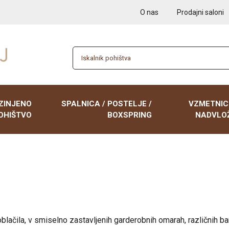
O nas
Prodajni saloni
ZINJENO
SPALNICA / POSTELJE /
VZMETNIC
OHIŠTVO
BOXSPRING
NADVLOŽ
 garniture
BOXSPRING postelje
Nočne omarice
NADVLOŽKI
iki, enosedi
Postelje 90x200
Poličniki
VZMETNICE 9
 zofe, kavči z
Postelje 120x200
Tabureji
VZMETNICE 1
Postelje 140x200
Tv elementi
VZMETNICE 1
lačila, v smiselno zastavljenih garderobnih omarah, različnih barv,
Postelje 160x200
Klubske mize
VZMETNICE 1