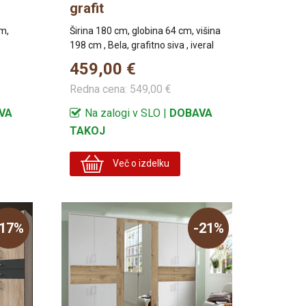
grafit
cm,
Širina 180 cm, globina 64 cm, višina
198 cm , Bela, grafitno siva , iveral
459,00 €
Redna cena:
549,00 €
VA
Na zalogi v SLO |
DOBAVA
TAKOJ
Več o izdelku
-17%
-21%