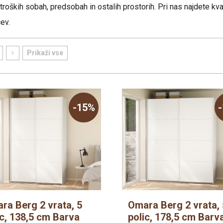
oških sobah, predsobah in ostalih prostorih. Pri nas najdete kv
Postelje 180x200
Počivalniki, enose
VZMETNICE 1
ev.
Postelje 200x200
Komplet spalnice
Prikaži vse
Omare
Predalniki
-15%
ra Berg 2 vrata, 5
Omara Berg 2 vrata, 
ic, 138,5 cm Barva
polic, 178,5 cm Barv