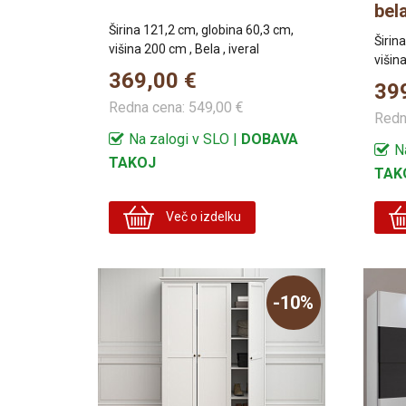
bel
Širina 121,2 cm, globina 60,3 cm,
Širin
višina 200 cm , Bela , iveral
višina
369,00 €
39
Redna cena:
549,00 €
Redn
Na zalogi v SLO |
DOBAVA
N
TAKOJ
TAK
Več o izdelku
-10%