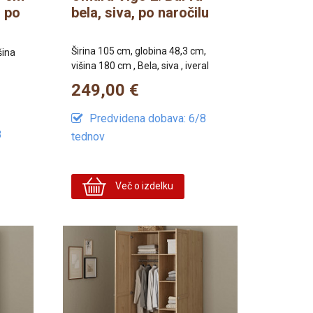
, po
bela, siva, po naročilu
Širina 105 cm, globina 48,3 cm,
šina
višina 180 cm , Bela, siva , iveral
249,00 €
Predvidena dobava: 6/8
8
tednov
Več o izdelku