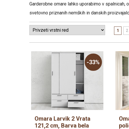
Garderobne omare lahko uporabimo v spalnicah, otr
Poličniki
svetovno priznanih nemških in danskih proizvajalc
Predalniki
Omare
1
2
-33%
Omara Larvik 2 Vrata
Oma
121,2 cm, Barva bela
pol