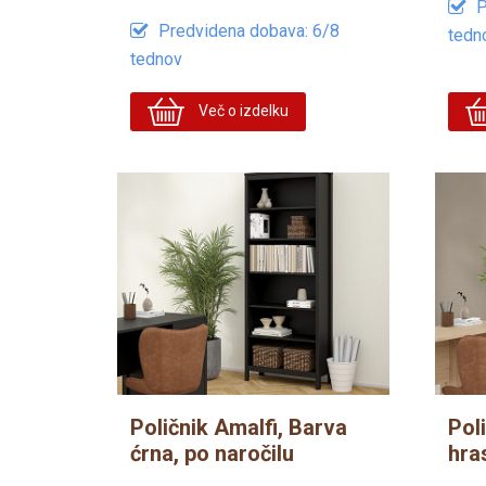
P
Predvidena dobava: 6/8
tedn
tednov
Več o izdelku
Poličnik Amalfi, Barva
Pol
ćrna, po naročilu
hras