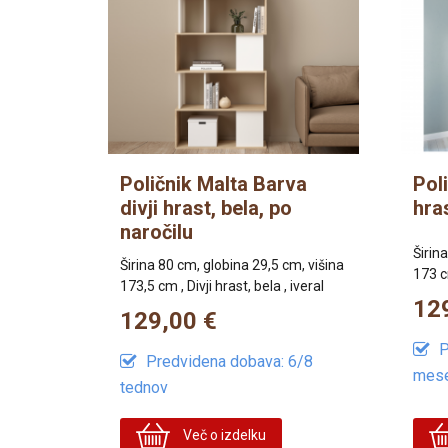
Poličnik Malta Barva
Pol
divji hrast, bela, po
hras
naročilu
Širin
Širina 80 cm, globina 29,5 cm, višina
173 cm
173,5 cm , Divji hrast, bela , iveral
12
129,00 €
P
Predvidena dobava: 6/8
mes
tednov
Več o izdelku