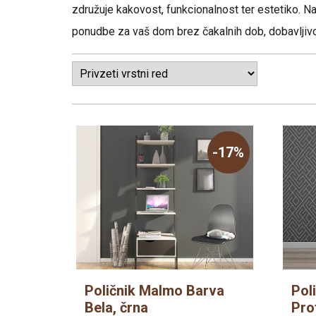
združuje kakovost, funkcionalnost ter estetiko. Naš
Poličniki
ponudbe za vaš dom brez čakalnih dob, dobavljivo
Predalniki
Omare
-17%
Poličnik Malmo Barva
Pol
Bela, črna
Pro