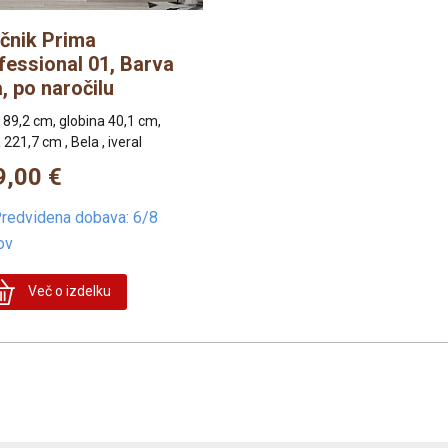
ičnik Prima
fessional 01, Barva
, po naročilu
a 89,2 cm, globina 40,1 cm,
 221,7 cm , Bela , iveral
9,00 €
redvidena dobava: 6/8
ov
Več o izdelku