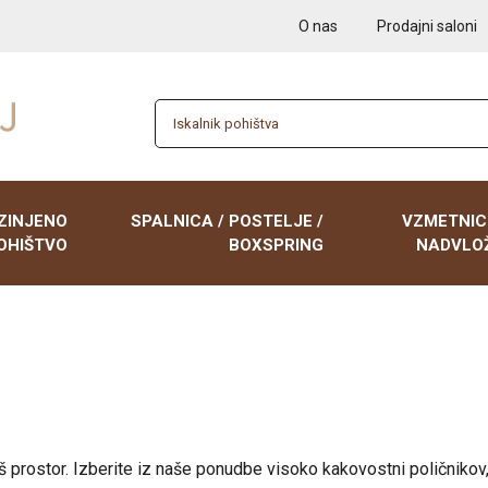
O nas
Prodajni saloni
ZINJENO
SPALNICA / POSTELJE /
VZMETNIC
OHIŠTVO
BOXSPRING
NADVLOŽ
 garniture
BOXSPRING postelje
Nočne omarice
NADVLOŽKI
iki, enosedi
Postelje 90x200
Poličniki
VZMETNICE 9
 zofe, kavči z
Postelje 120x200
Tabureji
VZMETNICE 1
Postelje 140x200
Tv elementi
VZMETNICE 1
 vaš prostor. Izberite iz naše ponudbe visoko kakovostni poličnikov,
Postelje 160x200
Klubske mize
VZMETNICE 1