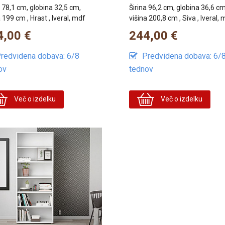
a 78,1 cm, globina 32,5 cm,
Širina 96,2 cm, globina 36,6 cm
 199 cm , Hrast , Iveral, mdf
višina 200,8 cm , Siva , Iveral,
4,00 €
244,00 €
redvidena dobava: 6/8
Predvidena dobava: 6/
ov
tednov
Več o izdelku
Več o izdelku