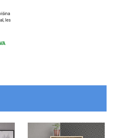
višina
al, les
VA