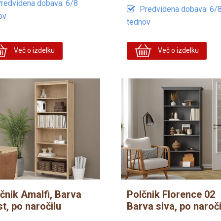
redvidena dobava: 6/8
Predvidena dobava: 6/
ov
tednov
Več o izdelku
Več o izdelku
ičnik Amalfi, Barva
Polčnik Florence 02
t, po naročilu
Barva siva, po naroči