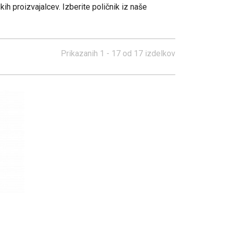
kih proizvajalcev. Izberite poličnik iz naše
Tabureji
di
80x200
Vitrine
Vitrine
Poličniki
Tv elementi
Nočne omarice
Klubske mize
Prikazanih
1 - 17
od
17
izdelkov
Tv elementi
Tabureji
Klubske mize
Počivalniki, enosedi