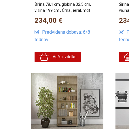
Širina 78,1 cm, globina 32,5 cm,
Širin
višina 199 cm , Črna , ieral, mdf
višina
234,00 €
23
Predvidena dobava: 6/8
P
tednov
tedn
Več o izdelku