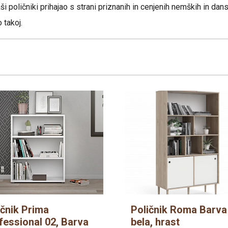
i poličniki prihajao s strani priznanih in cenjenih nemških in dans
Postelje 180x200
Počivalniki, enose
VZMETNICE 1
 takoj.
Postelje 200x200
Komplet spalnice
Omare
Predalniki
ičnik Prima
Poličnik Roma Barva
fessional 02, Barva
bela, hrast