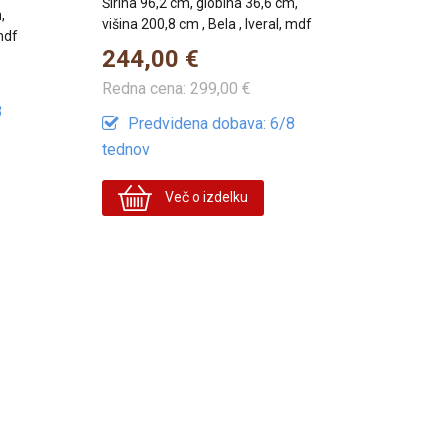
Širina 96,2 cm, globina 36,6 cm,
,
višina 200,8 cm , Bela , Iveral, mdf
 mdf
244,00 €
Redna cena:
299,00 €
8
Predvidena dobava: 6/8
tednov
Več o izdelku