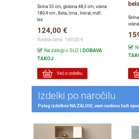
bel
Širina 55 cm, globina 48,5 cm, višina
180,4 cm , Bela, črna , Iveral, mdf,
Širin
les
višina
124,00 €
15
Redna cena:
149,00 €
N
Na zalogi v SLO |
DOBAVA
TAK
TAKOJ
Več o izdelku
Izdelki po naročilu
Poleg izdelkov NA ZALOGI, vam nudimo tudi spodn