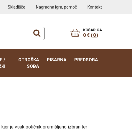
Skladišče
Nagradna igra, pomoč
Kontakt
KOŠARICA
0 € (
0
)
E /
OTROŠKA
PISARNA
PREDSOBA
KI
SOBA
Postelje 90/120x200
Pisalne mize
Tabureji
Predsobe / omarice za
čevlje
0x200
Pogradi
Predalniki na kolesih
Počivalniki, enosedi
Omare
20x200
Pisalne mize
Poličniki
Predalniki
40x200
Omare
Omare
 kjer je vsak poličnik premišljeno izbran ter
Poličniki
60x200
Predalniki
Predalniki