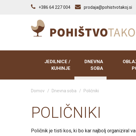
+386 64 227 004
prodaja@pohistvotakoj.si
JEDILNICE /
DNEVNA
OBLA
KUHINJE
SOBA
P
Domov
/
Dnevna soba
/
Poličniki
Kuhinje
Dnevno sobni sestavi
Sedežne
Vitrine
Tv elementi
Počivaln
POLIČNIKI
Predalniki
Klubske mize
Trosedi,
ležišči
Poličniki
Tabureji
Poličnik je tisti kos, ki bo kar najbolj organiziral
Tabureji
Vitrine