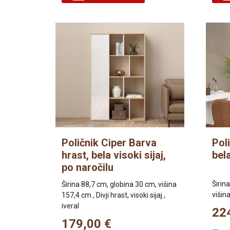
Poličnik Ciper Barva
Pol
hrast, bela visoki sijaj,
bela
po naročilu
Širin
Širina 88,7 cm, globina 30 cm, višina
višina
157,4 cm , Divji hrast, visoki sijaj ,
iveral
22
179,00 €