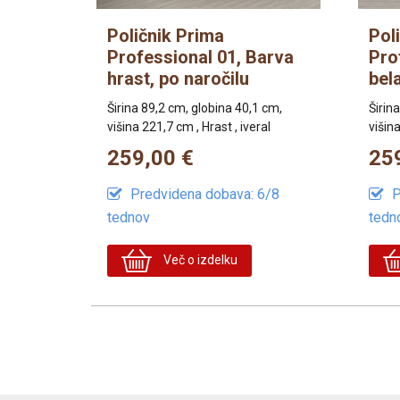
Poličnik Prima
Pol
Professional 01, Barva
Pro
hrast, po naročilu
bela
Širina 89,2 cm, globina 40,1 cm,
Širin
višina 221,7 cm , Hrast , iveral
višina
259,00 €
25
Predvidena dobava: 6/8
P
tednov
tedn
Več o izdelku