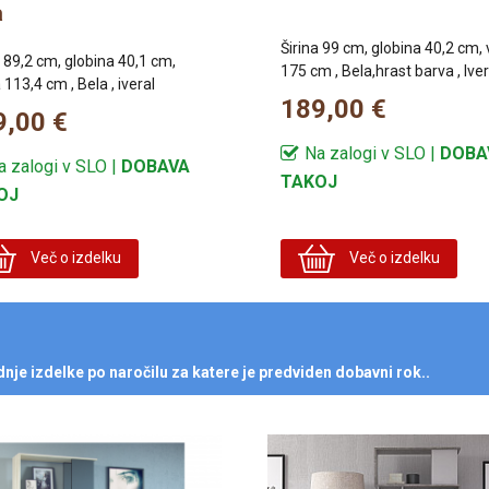
a
Širina 99 cm, globina 40,2 cm, 
a 89,2 cm, globina 40,1 cm,
175 cm , Bela,hrast barva , Iver
 113,4 cm , Bela , iveral
189,00 €
9,00 €
Na zalogi v SLO |
DOBA
a zalogi v SLO |
DOBAVA
TAKOJ
OJ
Več o izdelku
Več o izdelku
je izdelke po naročilu za katere je predviden dobavni rok..