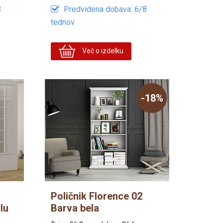
8
Predvidena dobava: 6/8
tednov
Več o izdelku
-18%
Poličnik Florence 02
lu
Barva bela