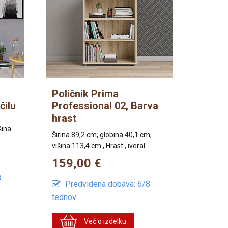
Poličnik Prima
čilu
Professional 02, Barva
hrast
šina
Širina 89,2 cm, globina 40,1 cm,
višina 113,4 cm , Hrast , iveral
159,00 €
8
Predvidena dobava: 6/8
tednov
Več o izdelku