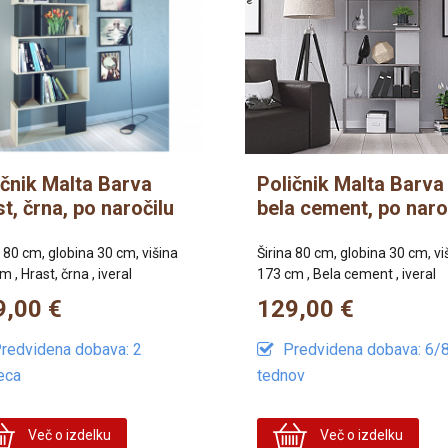
ičnik Malta Barva
Poličnik Malta Barva
t, črna, po naročilu
bela cement, po naro
a 80 cm, globina 30 cm, višina
Širina 80 cm, globina 30 cm, vi
 , Hrast, črna , iveral
173 cm , Bela cement , iveral
9,00 €
129,00 €
redvidena dobava: 2
Predvidena dobava: 6/
eca
tednov
Več o izdelku
Več o izdelku