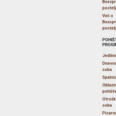
Boxspr
postel
Več o
Boxspr
postel
POHIŠ
PROG
Jedilni
Dnevn
soba
Spalni
Oblazi
pohišt
Otrošk
soba
Pisarn