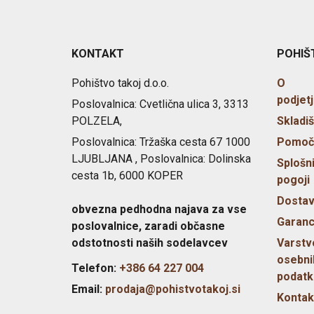
KONTAKT
POHIŠ
Pohištvo takoj d.o.o.
O
podjetj
Poslovalnica: Cvetlična ulica 3, 3313
POLZELA,
Skladi
Poslovalnica: Tržaška cesta 67 1000
Pomoč
LJUBLJANA , Poslovalnica: Dolinska
Splošn
cesta 1b, 6000 KOPER
pogoji
Dosta
obvezna pedhodna najava za vse
Garanc
poslovalnice, zaradi občasne
odstotnosti naših sodelavcev
Varstv
osebni
Telefon:
+386 64 227 004
podatk
Email:
prodaja@pohistvotakoj.si
Kontak