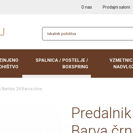
O nas
Prodajni saloni
ZINJENO
SPALNICA / POSTELJE /
VZMETNIC
OHIŠTVO
BOXSPRING
NADVLOŽ
k Nantes 24 Barva črna
 garniture
BOXSPRING postelje
Nočne omarice
NADVLOŽKI
iki, enosedi
Postelje 90x200
Poličniki
VZMETNICE 9
Predalni
 zofe, kavči z
Postelje 120x200
Tabureji
VZMETNICE 1
Postelje 140x200
Tv elementi
VZMETNICE 1
Barva čr
Postelje 160x200
Klubske mize
VZMETNICE 1