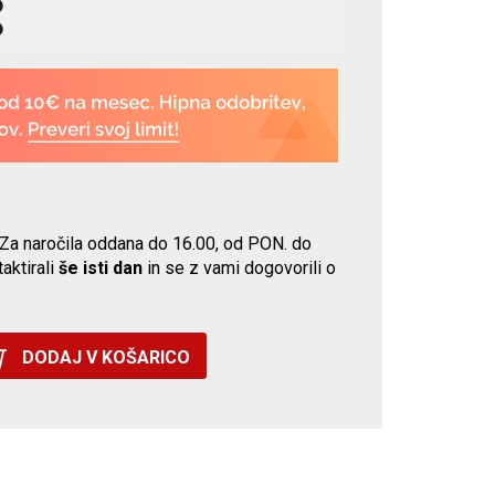
a naročila oddana do 16.00, od PON. do
aktirali
še isti dan
in se z vami dogovorili o
DODAJ V KOŠARICO