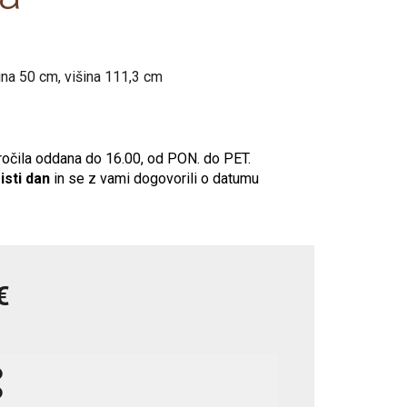
Tabureji
di
80x200
Vitrine
Vitrine
Poličniki
Tv elementi
ina 50 cm, višina 111,3 cm
Nočne omarice
Klubske mize
Tv elementi
Tabureji
Klubske mize
Počivalniki, enosedi
čila oddana do 16.00, od PON. do PET.
isti dan
in se z vami dogovorili o datumu
€