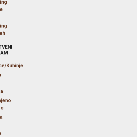
ing
je
ing
jah
TVENI
RAM
ce/Kuhinje
a
ca
njeno
vo
a
a