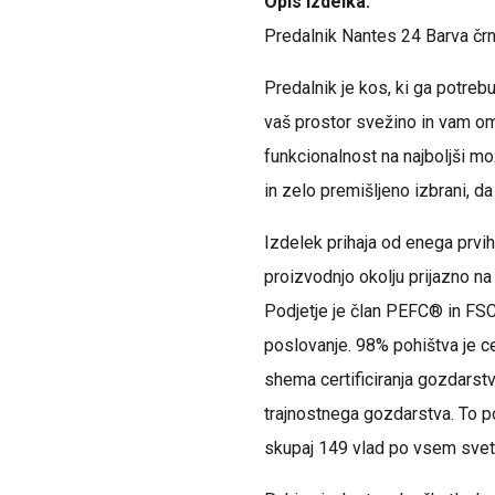
Opis izdelka:
Predalnik Nantes 24 Barva čr
Predalnik je kos, ki ga potrebu
vaš prostor svežino in vam om
funkcionalnost na najboljši mo
in zelo premišljeno izbrani, da
Izdelek prihaja od enega prvih 
proizvodnjo okolju prijazno n
Podjetje je član PEFC® in FS
poslovanje. 98% pohištva je ce
shema certificiranja gozdarstva
trajnostnega gozdarstva. To p
skupaj 149 vlad po vsem svet