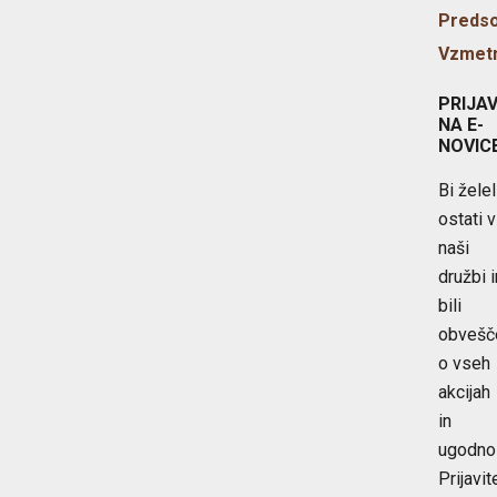
Preds
Vzmetn
PRIJA
NA E-
NOVIC
Bi želel
ostati v
naši
družbi i
bili
obvešč
o vseh
akcijah
in
ugodno
Prijavit