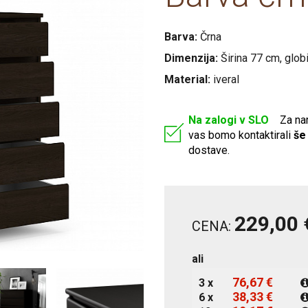
Postelje 180x200
Počivalniki, enose
VZMETNICE 1
Barva:
Črna
Postelje 200x200
Dimenzija:
Širina 77 cm, glob
Komplet spalnice
Material:
iveral
Omare
Predalniki
Na zalogi v SLO
Za naro
vas bomo kontaktirali
še 
dostave.
229,00 
CENA:
ali
76,67 €
3 x
38,33 €
6 x