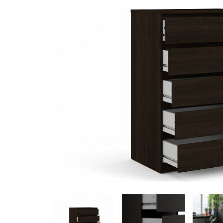
Poličniki
Predalniki
Omare