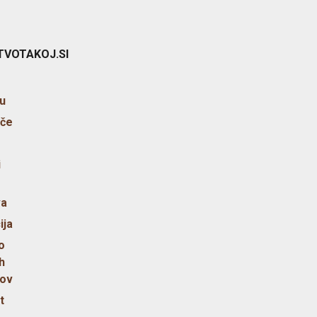
TVOTAKOJ.SI
u
šče
i
va
ija
o
h
ov
t