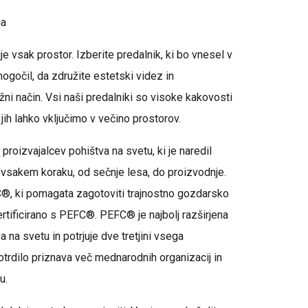
na
je vsak prostor. Izberite predalnik, ki bo vnesel v
ogočil, da združite estetski videz in
žni način. Vsi naši predalniki so visoke kakovosti
 jih lahko vključimo v večino prostorov.
proizvajalcev pohištva na svetu, ki je naredil
a vsakem koraku, od sečnje lesa, do proizvodnje.
C®, ki pomagata zagotoviti trajnostno gozdarsko
rtificirano s PEFC®. PEFC® je najbolj razširjena
 na svetu in potrjuje dve tretjini vsega
otrdilo priznava več mednarodnih organizacij in
u.