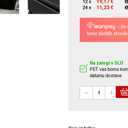
19,17 €
12 x
11,23 €
24 x
Na zalogi v SLO
Z
PET. vas bomo kont
datumu dostave.
-
+