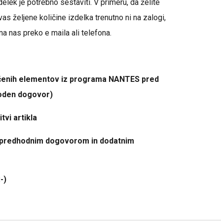
delek je potrebno sestaviti. V primeru, da želite
 vas željene količine izdelka trenutno ni na zalogi,
na nas preko e maila ali telefona.
enih elementov iz programa NANTES pred
oden dogovor)
tvi artikla
 predhodnim dogovorom in dodatnim
-)