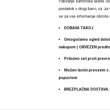
Pakiranje: kartonska škatla. Iz
predalnik v drugi barvi, oz. za
se za vse informacije obrnite 
DOBAVA TAKOJ
Omogočamo ogled določ
nakupom ( OBVEZEN predh
Priložen set proti prevrni
Možen lastni prevzem s
popustom
BREZPLAČNA DOSTAVA :