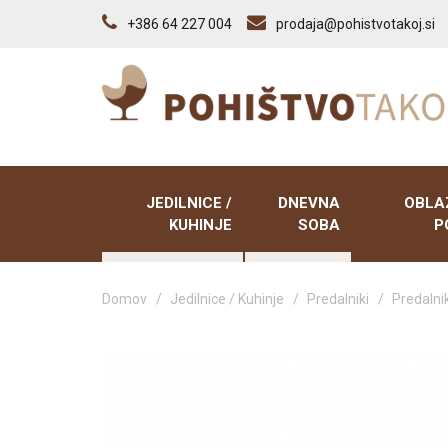
+386 64 227 004
prodaja@pohistvotakoj.si
JEDILNICE /
DNEVNA
OBLA
KUHINJE
SOBA
P
Domov
/
Jedilnice / Kuhinje
/
Predalniki
/
Predalni
Kuhinje
Dnevno sobni sestavi
Sedežne
Vitrine
Tv elementi
Počivaln
Predalniki
Klubske mize
Trosedi,
ležišči
Poličniki
Tabureji
Tabureji
Vitrine