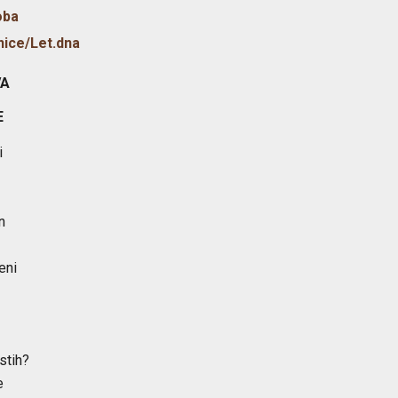
oba
ice/Let.dna
VA
E
i
n
eni
stih?
e