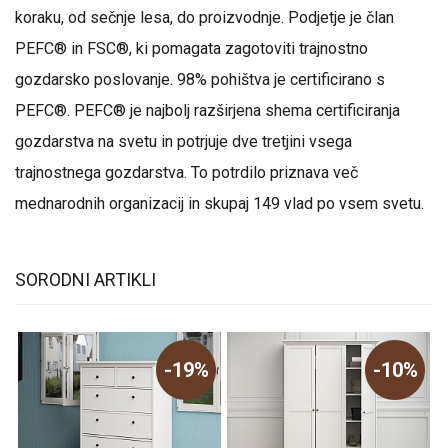
koraku, od sečnje lesa, do proizvodnje. Podjetje je član
PEFC® in FSC®, ki pomagata zagotoviti trajnostno
gozdarsko poslovanje. 98% pohištva je certificirano s
PEFC®. PEFC® je najbolj razširjena shema certificiranja
gozdarstva na svetu in potrjuje dve tretjini vsega
trajnostnega gozdarstva. To potrdilo priznava več
mednarodnih organizacij in skupaj 149 vlad po vsem svetu.
SORODNI ARTIKLI
-19%
-10%