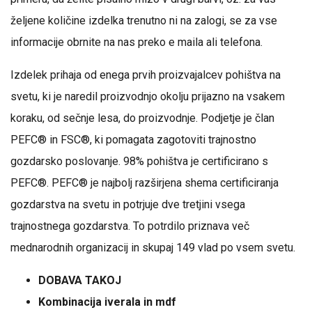
željene količine izdelka trenutno ni na zalogi, se za vse
informacije obrnite na nas preko e maila ali telefona.
Izdelek prihaja od enega prvih proizvajalcev pohištva na
svetu, ki je naredil proizvodnjo okolju prijazno na vsakem
koraku, od sečnje lesa, do proizvodnje. Podjetje je član
PEFC® in FSC®, ki pomagata zagotoviti trajnostno
gozdarsko poslovanje. 98% pohištva je certificirano s
PEFC®. PEFC® je najbolj razširjena shema certificiranja
gozdarstva na svetu in potrjuje dve tretjini vsega
trajnostnega gozdarstva. To potrdilo priznava več
mednarodnih organizacij in skupaj 149 vlad po vsem svetu.
DOBAVA TAKOJ
Kombinacija iverala in mdf