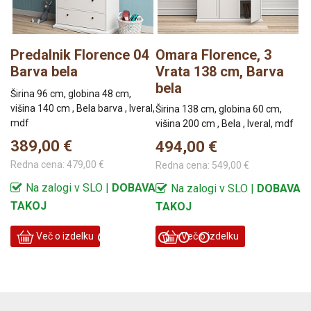
P
Predalnik Florence 04
Omara Florence, 3
F
Barva bela
Vrata 138 cm, Barva
1
bela
Širina 96 cm, globina 48 cm,
višina 140 cm , Bela barva , Iveral,
Ši
Širina 138 cm, globina 60 cm,
al,
mdf
vi
višina 200 cm , Bela , Iveral, mdf
389,00 €
3
494,00 €
Redna cena:
479,00 €
Re
Redna cena:
549,00 €
Na zalogi v SLO |
DOBAVA
Na zalogi v SLO |
DOBAVA
TAKOJ
T
TAKOJ
Več o izdelku
Več o izdelku