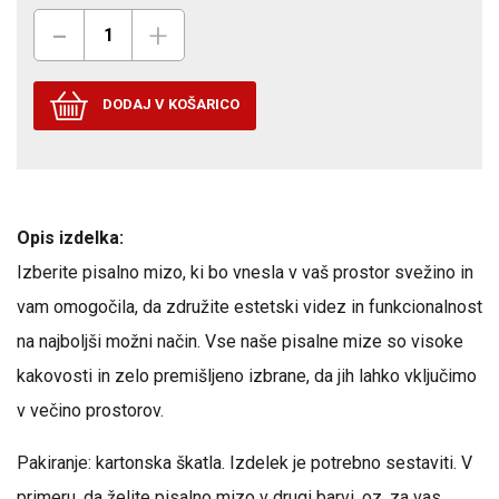
-
+
DODAJ V KOŠARICO
Opis izdelka:
Izberite pisalno mizo, ki bo vnesla v vaš prostor svežino in
vam omogočila, da združite estetski videz in funkcionalnost
na najboljši možni način. Vse naše pisalne mize so visoke
kakovosti in zelo premišljeno izbrane, da jih lahko vključimo
v večino prostorov.
Pakiranje: kartonska škatla. Izdelek je potrebno sestaviti. V
primeru, da želite pisalno mizo v drugi barvi, oz. za vas