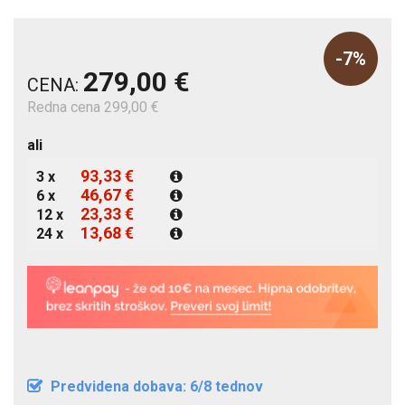
-7%
279,00 €
CENA:
Redna cena 299,00 €
ali
93,33 €
3 x
46,67 €
6 x
23,33 €
12 x
13,68 €
24 x
Predvidena dobava: 6/8 tednov