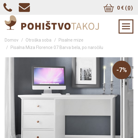
0 € (
0
)
Domov
/
Otroška soba
/
Pisalne mize
/
Pisalna Miza Florence 07 Barva bela, po naročilu
-7%