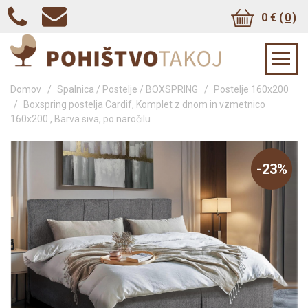
0 € (
0
)
Domov
/
Spalnica / Postelje / BOXSPRING
/
Postelje 160x200
/
Boxspring postelja Cardif, Komplet z dnom in vzmetnico
160x200 , Barva siva, po naročilu
-23%