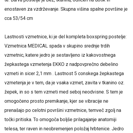
enostaven za vzdrževanje. Skupna višina spalne površine je
cca 53/54 cm
Lastnosti vzmetnice, ki je del kompleta boxspring postelje:
Vzmetnica MEDICAL spada v skupino srednje trdih
vzmetnic, katere jedro je sestavljeno iz kakovostnega
žepkastega vzmetenja EKKO z nadpovprečno debelino
vzmeti in sicer 2,1 mm . Lastnost 5 conskega žepkastega
vzmetenja je v tem, da je vsaka vzmet, zavita v tkanino oz.
žepek, in so s tem vzmeti med seboj neodvisne. S tem je
omogočeno prosto premikanje, kjer se vibracije ne
prenašajo po celotni površini vzmetnice, temveč zgolj na
točki pritiska. To omogoča boljše prilagajanje anatomiji
telesa, ter raven in neobremenjen položaj hrbtenice. Jedro