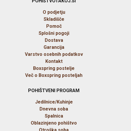
POHIŠTVOTAKOJ.SI
O podjetju
Skladišče
Pomoč
Splošni pogoji
Dostava
Garancija
Varstvo osebnih podatkov
Kontakt
Boxspring postelje
Več o Boxspring posteljah
POHIŠTVENI PROGRAM
Jedilnice/Kuhinje
Dnevna soba
Spalnica
Oblazinjeno pohištvo
Otroška soba