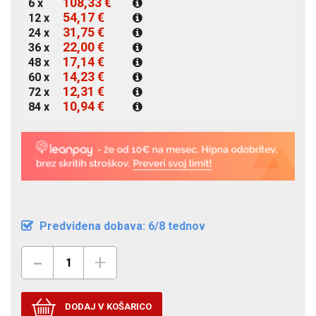
108,33 €
6 x
54,17 €
12 x
31,75 €
24 x
22,00 €
36 x
17,14 €
48 x
14,23 €
60 x
12,31 €
72 x
10,94 €
84 x
Predvidena dobava: 6/8 tednov
-
+
DODAJ V KOŠARICO