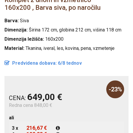
160x200 , Barva siva, po naročilu
Barva:
Siva
Dimenzija:
Širina 172 cm, globina 212 cm, višina 118 cm
Dimenzija ležišča:
160x200
Material:
Tkanina, iveral, les, kovina, pena, vzmetenje
Predvidena dobava: 6/8 tednov
-23%
649,00 €
CENA:
Redna cena 848,00 €
ali
216,67 €
3 x