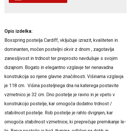
Opis izdelka:
Boxspring postelja Cardiff, vključuje izrazit, kvaliteten in
dominanten, močen posteljni okvir z dnom , zagotavlja
zanesljivost in trdnost ter preprosto navdušuje s svojim
dizajnom. Bogato in elegantno vzglavje ter nenavadna
konstrukcija so njene glavne značilnosti. Višinama vzglavja
je 118 cm. Višina posteljnega dna na katerega postavite
vzmetnico je 32 cm. Dno postelje je ravno in je vpeto v
konstrukcijo postelje, kar omogoča dodatno trdnost /
stabilnost postelje. Rob postelje je rahlo dvignjen, kar
omogoča stabilnost vzmetnice, ki preprečuje premikanje le-
te. Barva postelje je bež, tkanina, odličen na dotik in