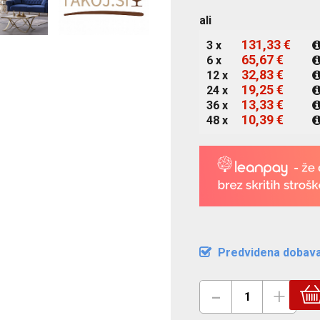
ali
131,33 €
3 x
65,67 €
6 x
32,83 €
12 x
19,25 €
24 x
13,33 €
36 x
10,39 €
48 x
Predvidena dobava
-
+