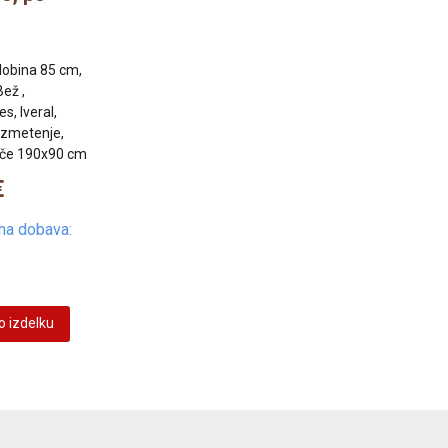
globina 85 cm,
Bež ,
s, Iveral,
vzmetenje,
šče 190x90 cm
€
na dobava:
o izdelku