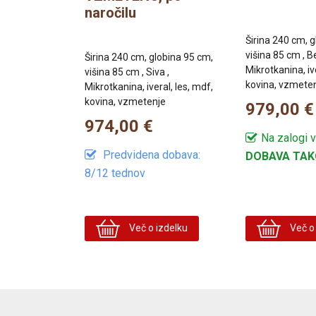
naročilu
Širina 240 cm, 
višina 85 cm , Be
Širina 240 cm, globina 95 cm,
Mikrotkanina, ive
višina 85 cm , Siva ,
kovina, vzmete
Mikrotkanina, iveral, les, mdf,
kovina, vzmetenje
979,00 €
974,00 €
Na zalogi v
Predvidena dobava:
DOBAVA TAK
8/12 tednov
Več o izdelku
Več o 