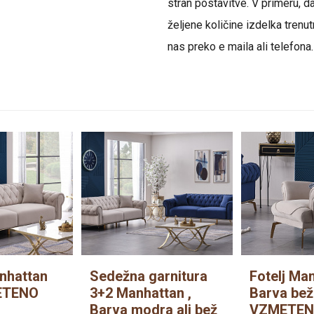
stran postavitve. V primeru, da
željene količine izdelka trenut
nas preko e maila ali telefona.
nhattan
Sedežna garnitura
Fotelj Ma
ETENO
3+2 Manhattan ,
Barva bež
Barva modra ali bež
VZMETENO