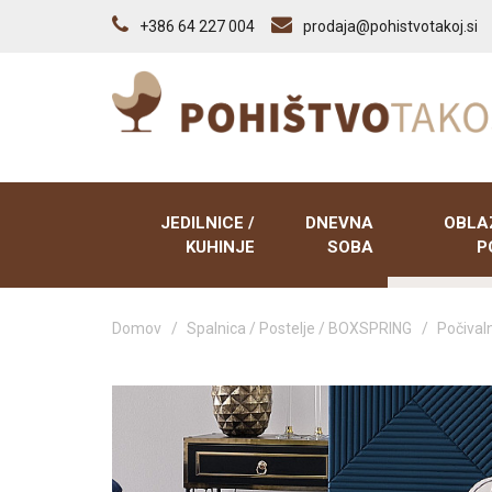
+386 64 227 004
prodaja@pohistvotakoj.si
JEDILNICE /
DNEVNA
OBLA
KUHINJE
SOBA
P
Domov
/
Spalnica / Postelje / BOXSPRING
/
Počivaln
Kuhinje
Dnevno sobni sestavi
Sedežne
Vitrine
Tv elementi
Počivaln
Predalniki
Klubske mize
Trosedi,
ležišči
Poličniki
Tabureji
Tabureji
Vitrine