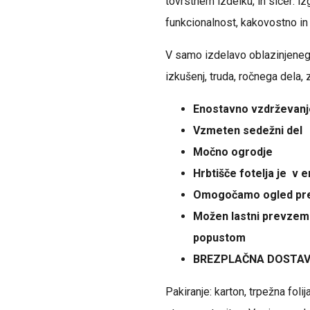
tovrstnem izdelku, in sicer: iz
funkcionalnost, kakovostno in
V samo izdelavo oblazinjenega
izkušenj, truda, ročnega dela,
Enostavno vzdrževanj
Vzmeten sedežni del
Močno ogrodje
Hrbtišče fotelja je v e
Omogočamo ogled pre
Možen lastni prevzem
popustom
BREZPLAČNA DOSTAVA
Pakiranje: karton, trpežna folij