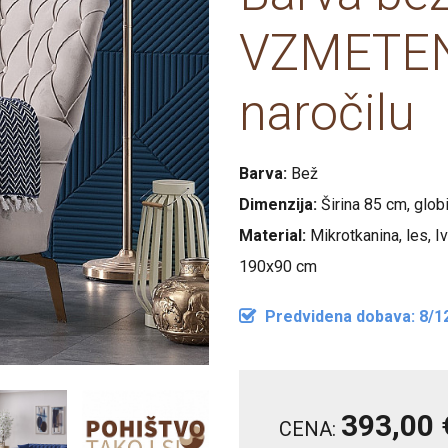
Postelje 180x200
Počivalniki, enose
VZMETNICE 1
VZMETEN
Postelje 200x200
Komplet spalnice
naročilu
Omare
Predalniki
Barva:
Bež
Dimenzija:
Širina 85 cm, glob
Material:
Mikrotkanina, les, I
190x90 cm
Predvidena dobava: 8/1
393,00 
CENA: