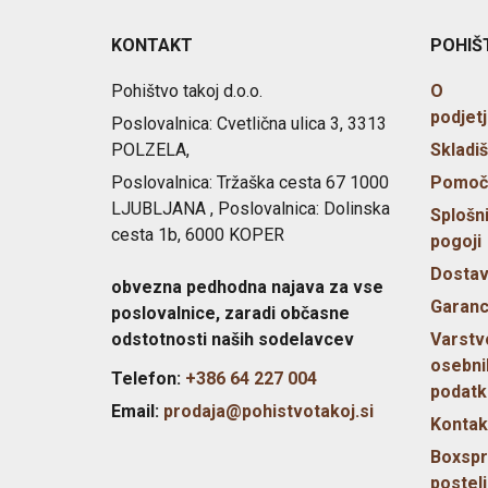
KONTAKT
POHIŠ
Pohištvo takoj d.o.o.
O
podjetj
Poslovalnica: Cvetlična ulica 3, 3313
POLZELA,
Skladi
Poslovalnica: Tržaška cesta 67 1000
Pomoč
LJUBLJANA , Poslovalnica: Dolinska
Splošn
cesta 1b, 6000 KOPER
pogoji
Dosta
obvezna pedhodna najava za vse
Garanc
poslovalnice, zaradi občasne
odstotnosti naših sodelavcev
Varstv
osebni
Telefon:
+386 64 227 004
podatk
Email:
prodaja@pohistvotakoj.si
Kontak
Boxspr
postel