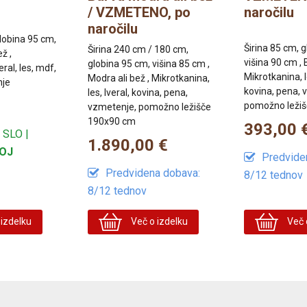
/ VZMETENO, po
naročilu
naročilu
globina 95 cm,
Širina 85 cm, 
Širina 240 cm / 180 cm,
ž ,
višina 90 cm , 
globina 95 cm, višina 85 cm ,
ral, les, mdf,
Mikrotkanina, le
Modra ali bež , Mikrotkanina,
nje
kovina, pena, 
les, Iveral, kovina, pena,
pomožno leži
vzmetenje, pomožno ležišče
190x90 cm
393,00 
 SLO |
1.890,00 €
OJ
Predvide
Predvidena dobava:
8/12 tednov
8/12 tednov
izdelku
Več o izdelku
Več 