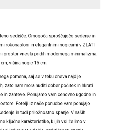
eno sedišče. Omogoča sproščujoče sedenje in
imi rokonasloni in elegantnimi nogicami v ZLATI
ni prostor vnesla pridih modernega minimalizma.
cm, višina nogic 15 cm.
emnega pomena, saj se v teku dneva najdlje
, zato nam mora nuditi dober počitek in hkrati
lje in zahteve. Ponujamo vam cenovno ugodne in
rostore. Fotelji iz naše ponudbe vam ponujajo
edenje in tudi priložnostno spanje. V naših
 ključne karakteristike, ki jih vsi želimo v