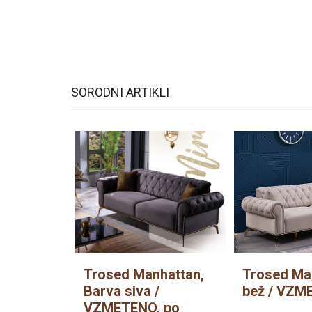
SORODNI ARTIKLI
Trosed Manhattan,
Trosed Ma
Barva siva /
bež / VZM
VZMETENO, po