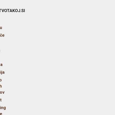
TVOTAKOJ.SI
u
šče
i
va
ija
o
h
ov
t
ing
je