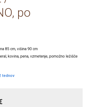
Tabureji
di
80x200
Vitrine
Vitrine
O, po
Poličniki
Tv elementi
Nočne omarice
Klubske mize
Tv elementi
Tabureji
Klubske mize
Počivalniki, enosedi
ina 85 cm, višina 90 cm
veral, kovina, pena, vzmetenje, pomožno ležišče
2 tednov
€