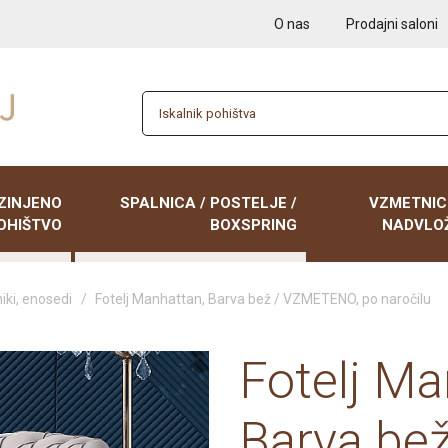
O nas
Prodajni saloni
ZINJENO
SPALNICA / POSTELJE /
VZMETNIC
OHIŠTVO
BOXSPRING
NADVLOŽ
iki, enosedi
/
Fotelj Manhattan, Barva bež / VZMETENO, po naročilu
 garniture
BOXSPRING postelje
Nočne omarice
NADVLOŽKI
iki, enosedi
Postelje 90x200
Poličniki
VZMETNICE 9
Fotelj Ma
 zofe, kavči z
Postelje 120x200
Tabureji
VZMETNICE 1
Postelje 140x200
Tv elementi
VZMETNICE 1
Barva bež
Postelje 160x200
Klubske mize
VZMETNICE 1