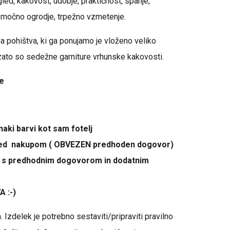
gled, kakovost, udobje, praktičnost, spanje,
 močno ogrodje, trpežno vzmetenje.
 pohištva, ki ga ponujamo je vloženo veliko
 zato so sedežne garniture vrhunske kakovosti.
e
naki barvi kot sam fotelj
d nakupom ( OBVEZEN predhoden dogovor)
 s predhodnim dogovorom in dodatnim
 :-)
a. Izdelek je potrebno sestaviti/pripraviti pravilno