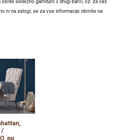
 želite sedežno garnituro v drugi barvi, oz. za vas
no ni na zalogi, se za vse informacije obrnite na
nhattan,
 /
, po