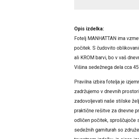
Opis izdelka:
Fotelj MANHATTAN ima vzmet
počitek. S čudovito oblikovan
ali KROM barvi, bo v vaš dnev
Višina sedežnega dela cca 45 
Pravilna izbira fotelja je izj
zadržujemo v dnevnih prostorih
zadovoljevati naše stilske že
praktične rešitve za dnevne p
odličen počitek, sproščujoče s
sedežnih garniturah so združene