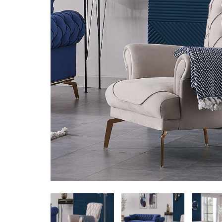
Poličniki
Predalniki
Omare