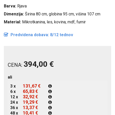
Barva:
Rjava
Dimenzija:
Širina 80 cm, globina 95 cm, višina 107 cm
Material:
Mikrotkanina, les, kovina, mdf, furnir
Predvidena dobava: 8/12 tednov
394,00 €
CENA:
ali
131,67 €
3 x
65,83 €
6 x
32,92 €
12 x
19,29 €
24 x
13,37 €
36 x
10,41 €
48 x