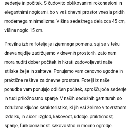
sedenje in počitek. S čudovito oblikovanimi rokonasloni in
elegantnimi nogicami, bo v vaš dnevni prostor vnesla pridih
modernega minimalizma. Višina sedežnega dela cca 45 cm,
višina nogic 15 cm.
Pravilna izbira fotelja je izjemnega pomena, saj se v teku
dneva najdlje zadržujemo v dnevnih prostorih, zato nam
mora nuditi dober počitek in hkrati zadovoljevati naše
stilske želje in zahteve. Ponujamo vam cenovno ugodne in
praktične rešitve za dnevne prostore. Fotelji iz naše
ponudbe vam ponujajo odličen počitek, sproščujoče sedenje
in tudi priložnostno spanje. V naših sedežnih garniturah so
združene ključne karakteristike, ki jih vsi želimo v tovrstnem
izdelku, in sicer: izgled, kakovost, udobje, praktičnost,
spanje, funkcionalnost, kakovostno in močno ogrodje,