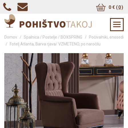
0 € (
0
)
Domov
/
Spalnica / Postelje / BOXSPRING
/
Počivalniki, enosedi
/
Fotelj Atlanta, Barva rjava/ VZMETENO, po naročilu