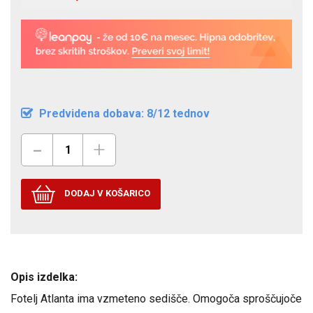
Predvidena dobava: 8/12 tednov
-
+
DODAJ V KOŠARICO
Opis izdelka:
Fotelj Atlanta ima vzmeteno sedišče. Omogoča sproščujoče