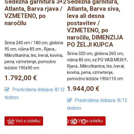
a
Sedežna garnitura 3+2
Sedežna garnitura,
D
o
Atlanta, Barva rjava /
Atlanta, Barva siva,
r
VZMETENO, po
leva ali desna
n
naročilu
postavitev /
VZMETENO, po
naročilu, DIMENZIJA
Ši
Širina 240 cm / 180 cm, globina
PO ŽELJI KUPCA
vi
95 cm, višina 85 cm , Rjava ,
Mi
Širina 320 cm, globina 260 cm,
Mikrotkanina, les, Iveral, kovina,
pe
višina 85 cm, oz.PO VAŠI MERI !! ,
pena, vzmetenje, pomožno
le
Rjava , Mikrotkanina, les, Iveral,
ležišče 190x90 cm
kovina, pena, vzmetenje,
7
1.792,00 €
pomožno ležišče 190x110 cm
12
1.944,00 €
Predvidena dobava: 8/12
t
tednov
Predvidena dobava: 8/12
tednov
Več o izdelku
Več o izdelku